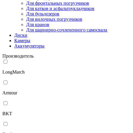
Для фронтальных погрузчиков
Для катков и асфальтоукладчиков
Для бульдозеров
Для вилочных погрузчиков
Для кранов
Для шарнирно-сочлененного самосвала
Диски
Камеры
Аккумуляторы
Производитель
LongMarch
Armour
BKT