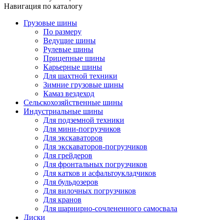
Навигация по каталогу
Грузовые шины
По размеру
Ведущие шины
Рулевые шины
Прицепные шины
Карьерные шины
Для шахтной техники
Зимние грузовые шины
Камаз вездеход
Сельскохозяйственные шины
Индустриальные шины
Для подземной техники
Для мини-погрузчиков
Для экскаваторов
Для экскаваторов-погрузчиков
Для грейдеров
Для фронтальных погрузчиков
Для катков и асфальтоукладчиков
Для бульдозеров
Для вилочных погрузчиков
Для кранов
Для шарнирно-сочлененного самосвала
Диски