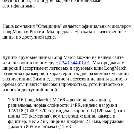
безопасности, что подтверждено необходимыми
сертификатами.
Наша компания "Спецшина" является официальным диллером
LongMarch в России. Мы предлагаем заказать качественные
шины по доступной цене.
Купить грузовые шины Long March можно на нашем сайте
или, позвонив по номеру
+7 343 344-01-01
. Мы предлагаем
широкий ассортимент легковых и грузовых шин LongMarch
различных размеров и характеристик для различных условий
эксплуатации. Зимние, летние и всесезонние шины данного
бренда отличаются высокой прочностью, устойчивостью к
износу и доступной ценой.
7,5 R16 Long March LM 166 – региональная шина,
радиальная, норма слойности 14PR, индекс нагрузки
122/118 (1500/1320 кг), индекс скорости L (120 км/ч), тип
шины ТТ (камерная), комплектация: шина, камера и
флиппер. Вес 22 кг, ширина профиля 215 мм, наружный
диаметр 805 мм, объем 0,11 м3