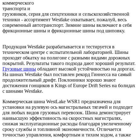
коммерческого
транспорта и
грузовиков, серия для спецтехники и сельскохозяйственной
техники - ассортимент Westlake охватывает, пожалуй, весь
современный автотранспорт. Зимние шины включают в себя
фрикционные шины и фрикционные шины под шиповку.
Продукция Westlake разрабатывается и тестируется в
техническом центре с испытательной лабораторией. Шины
проходят обкатку на полигоне с разными видами дорожных
покрытий. Результаты такого подхода дают хороший результат.
Грузовые шины
обладают высокой устойчивостью на дорогах.
На шинах Westlake был поставлен рекорд Гиннесса на самый
продолжительный дрифт. Поклонники хорошо знают
достижения гонщиков в Kings of Europe Drift Series на болидах
с шинами Westlake.
Коммерческая шина WestLake WSR1 предназначена для
установки на рулевую ось магистральных тягачей и подходит
для любых видов грузовых перевозок. Шина демонстрирует
наивысшую эффективность на скоростных магистралях,
снижая эксплуатационные расходы благодаря увеличенному
сроку службы и топливной экономичности. Отличается
точностью управления, комфортным и тихим ходом, а также