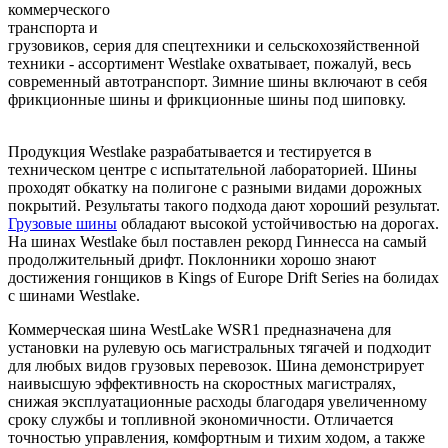
коммерческого
транспорта и
грузовиков, серия для спецтехники и сельскохозяйственной
техники - ассортимент Westlake охватывает, пожалуй, весь
современный автотранспорт. Зимние шины включают в себя
фрикционные шины и фрикционные шины под шиповку.
Продукция Westlake разрабатывается и тестируется в
техническом центре с испытательной лабораторией. Шины
проходят обкатку на полигоне с разными видами дорожных
покрытий. Результаты такого подхода дают хороший результат.
Грузовые шины
обладают высокой устойчивостью на дорогах.
На шинах Westlake был поставлен рекорд Гиннесса на самый
продолжительный дрифт. Поклонники хорошо знают
достижения гонщиков в Kings of Europe Drift Series на болидах
с шинами Westlake.
Коммерческая шина WestLake WSR1 предназначена для
установки на рулевую ось магистральных тягачей и подходит
для любых видов грузовых перевозок. Шина демонстрирует
наивысшую эффективность на скоростных магистралях,
снижая эксплуатационные расходы благодаря увеличенному
сроку службы и топливной экономичности. Отличается
точностью управления, комфортным и тихим ходом, а также