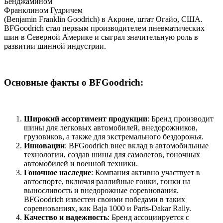
Бенджамином
Франклином Гудричем
(Benjamin Franklin Goodrich) в Акроне, штат Огайо, США.
BFGoodrich стал первым производителем пневматических
шин в Северной Америке и сыграл значительную роль в
развитии шинной индустрии.
Основные факты о BFGoodrich:
Широкий ассортимент продукции
: Бренд производит
шины для легковых автомобилей, внедорожников,
грузовиков, а также для экстремального бездорожья.
Инновации
: BFGoodrich внес вклад в автомобильные
технологии, создав шины для самолетов, гоночных
автомобилей и военной техники.
Гоночное наследие
: Компания активно участвует в
автоспорте, включая раллийные гонки, гонки на
выносливость и внедорожные соревнования.
BFGoodrich известен своими победами в таких
соревнованиях, как Baja 1000 и Paris-Dakar Rally.
Качество и надежность
: Бренд ассоциируется с