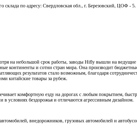
 склада по адресу: Свердловская обл., г. Березовский, ЦОФ - 5
отря на небольшой срок работы, заводы Hifly вышли на ведущие
ные континенты и сотни стран мира. Она производит бюджетн
атляющих результатов стало возможным, благодаря сотрудничес
и китайские товары за рубеж.
спечивает комфортную езду на дорогах с любым покрытием, быст
и в условиях бездорожья и отличаются агрессивным дизайном.
автомобилей, внедорожников, грузовых автомобилей и автобусов