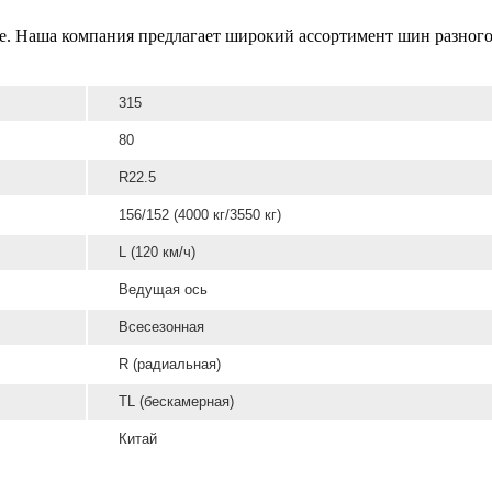
. Наша компания предлагает широкий ассортимент шин разного 
315
80
R22.5
156/152 (4000 кг/3550 кг)
L (120 км/ч)
Ведущая ось
Всесезонная
R (радиальная)
TL (бескамерная)
Китай